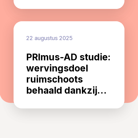
wat betekent dit
voor mensen met
alzheimer en hun
naasten?
22 augustus 2025
PRImus-AD studie:
wervingsdoel
ruimschoots
behaald dankzij
innovatieve
strategie en sterke
samenwerking