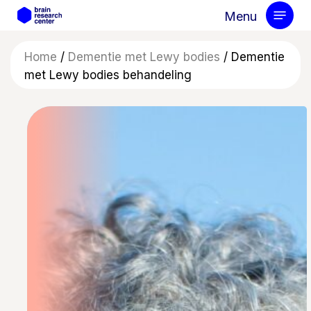
Skip
Menu
to
main
Home
/
Dementie met Lewy bodies
/
Dementie
content
met Lewy bodies behandeling