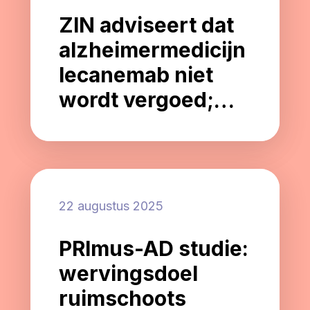
ZIN adviseert dat
alzheimermedicijn
lecanemab niet
wordt vergoed;
wat betekent dit
voor mensen met
alzheimer en hun
naasten?
22 augustus 2025
PRImus-AD studie:
wervingsdoel
ruimschoots