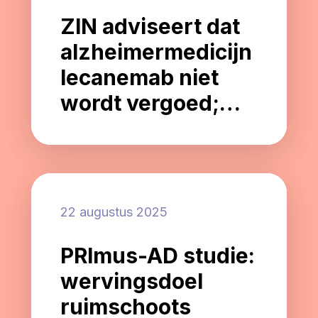
ZIN adviseert dat
alzheimermedicijn
lecanemab niet
wordt vergoed;
wat betekent dit
voor mensen met
alzheimer en hun
naasten?
22 augustus 2025
PRImus-AD studie:
wervingsdoel
ruimschoots