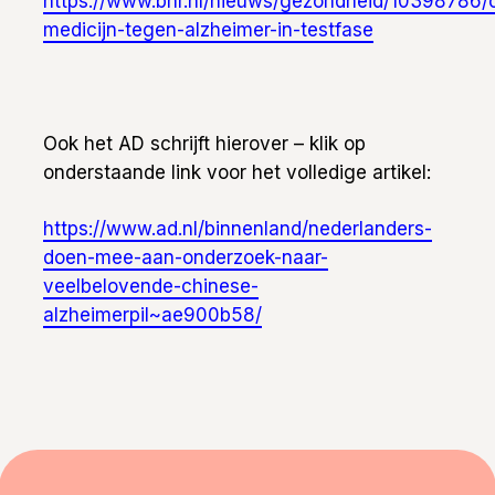
https://www.bnr.nl/nieuws/gezondheid/10398786/
medicijn-tegen-alzheimer-in-testfase
Ook het AD schrijft hierover – klik op
onderstaande link voor het volledige artikel:
https://www.ad.nl/binnenland/nederlanders-
doen-mee-aan-onderzoek-naar-
veelbelovende-chinese-
alzheimerpil~ae900b58/