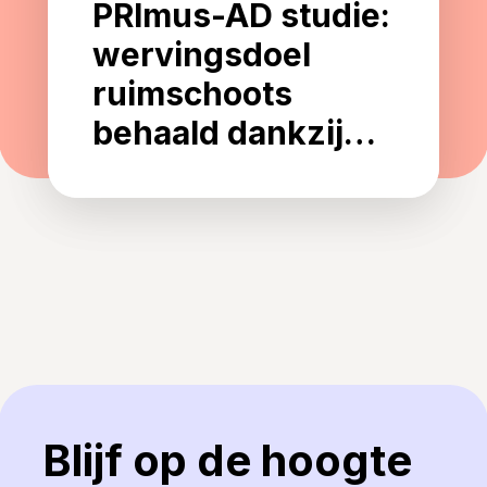
PRImus-AD studie:
wervingsdoel
ruimschoots
behaald dankzij
innovatieve
strategie en sterke
samenwerking
Blijf op de hoogte