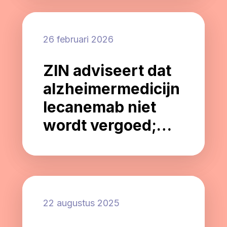
26 februari 2026
ZIN adviseert dat
alzheimermedicijn
lecanemab niet
wordt vergoed;
wat betekent dit
voor mensen met
alzheimer en hun
naasten?
22 augustus 2025